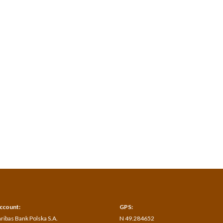
ccount:
GPS:
ribas Bank Polska S.A.
N 49.284652