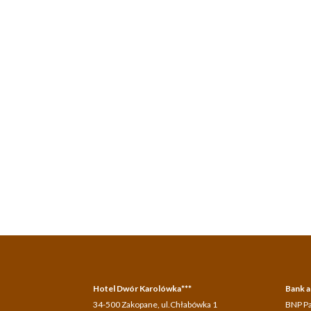
Hotel Dwór Karolówka***
Bank a
34-500 Zakopane, ul.Chłabówka 1
BNP Pa