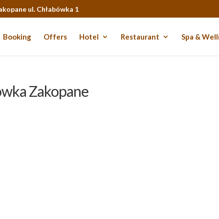
Zakopane ul. Chłabówka 1
Booking
Offers
Hotel
Restaurant
Spa & Well
lówka Zakopane