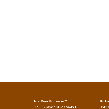
Hotel Dwór Karolówka***
Bank a
34-500 Zakopane, ul.Chłabówka 1
BNP Pa