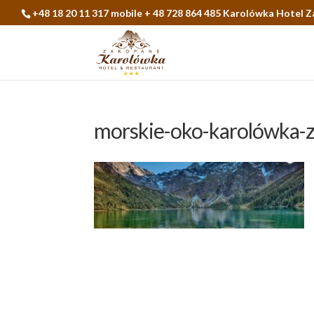
+48 18 20 11 317 mobile + 48 728 864 485 Karolówka Hotel 
morskie-oko-karolówka-