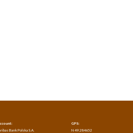
ccount:
GPS:
ribas Bank Polska S.A.
N 49.284652