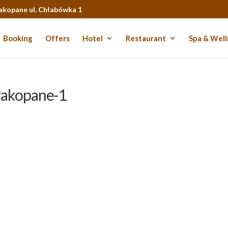
Zakopane ul. Chłabówka 1
Booking
Offers
Hotel
Restaurant
Spa & Well
zakopane-1