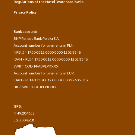
Regulations of the Hotel Dwór Karolówka
Privacy Policy
Bank account:
BNP Paribas Bank Polska S.A.
A
ccount number for payments in
PLN:
NRB: 54 1750 0012 0000 0000 1202 3348
IBAN – PL54 1750 0012 0000 0000 1202 3348
SWIFT COD: PPABPLPKXXX
Account number for payments in
EUR:
IBAN – PL14 1750 0012 0000 0000 2760 9058
BIC/SWIFT: PPABPLPKXXX
GPS:
N 49.284652
E 20.004618