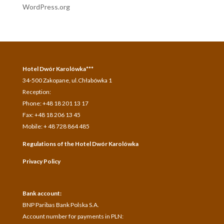
WordPress.org
Hotel Dwór Karolówka***
34-500 Zakopane, ul.Chłabówka 1
Reception:
Phone: +48 18 201 13 17
Fax: +48 18 206 13 45
Mobile: + 48 728 864 485
Regulations of the Hotel Dwór Karolówka
Privacy Policy
Bank account:
BNP Paribas Bank Polska S.A.
A
ccount number for payments in
PLN: