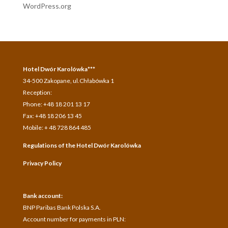
WordPress.org
Hotel Dwór Karolówka***
34-500 Zakopane, ul.Chłabówka 1
Reception:
Phone: +48 18 201 13 17
Fax: +48 18 206 13 45
Mobile: + 48 728 864 485
Regulations of the Hotel Dwór Karolówka
Privacy Policy
Bank account:
BNP Paribas Bank Polska S.A.
A
ccount number for payments in
PLN: