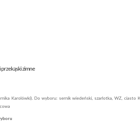
i przekąski zimne
rnika Karolówki). Do wyboru: sernik wiedeński, szarlotka, WZ, ciasto K
ocowa
wyboru