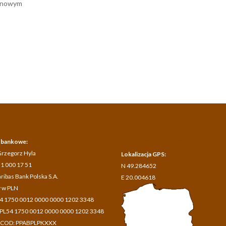
zanowym
Hotel Dwór Karolówka
 bankowe:
Grzegorz Hyla
Lokalizacja GPS:
51 000 17 51
N 49.284652
ribas Bank Polska S.A.
E 20.004618
 w PLN
4 1750 0012 0000 0000 1202 3348
 PL54 1750 0012 0000 0000 1202 3348
 COD: PPABPLPKXXX