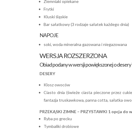
Ziemniaki opiekane
Frytki
Kluski śląskie
Bar sałatkowy (3 rodzaje sałatek każdego dnia)
NAPOJE
soki, woda mineralna gazowana i niegazowana
WERSJA ROZSZERZONA
Obiad podany w wersji powiększonej o desery 
DESERY
Klosz owoców
Ciasto dnia (świeże ciasta pieczone przez cukie
fantazja truskawkowa, panna cotta, sałatka ow
PRZEKĄSKI ZIMNE – PRZYSTAWKI 1 opcja do 
Ryba po grecku
Tymbaliki drobiowe