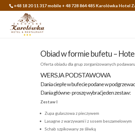
+48 18 20 11 317 mobile + 48 728 864 485 Karolówka Hotel 
Obiad w formie bufetu – Hot
Oferta obiadu dla grup zorganizowanych podawan
WERSJA PODSTAWOWA
Dania ciepłe w bufecie podane w podgrzewa
Dania główne- proszę wybrać jeden zestaw:
Zestaw I
Zupa gulaszowa z pieczywem
Lasagne z warzywami i z sosem beszamelowym
Schab szpikowany ze śliwką