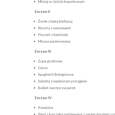
Mintaj w cieście koperkowym
Zestaw II
Żurek z białą kiełbasą
Risotto z warzywami
Pieczeń z karkówki
Miruna panierowana
Zestaw III
Zupa grzybowa
Gyros
Spaghetti Bolognesse
Sałatka z wędzonym pstrągiem
Bukiet warzyw na parze
Zestaw IV
Kwaśnica
Pierś z kurczaka nadziewana z serem górskim i s