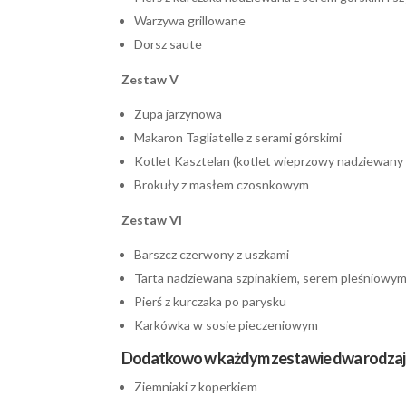
Warzywa grillowane
Dorsz saute
Zestaw V
Zupa jarzynowa
Makaron Tagliatelle z serami górskimi
Kotlet Kasztelan (kotlet wieprzowy nadziewany p
Brokuły z masłem czosnkowym
Zestaw VI
Barszcz czerwony z uszkami
Tarta nadziewana szpinakiem, serem pleśniowym 
Pierś z kurczaka po parysku
Karkówka w sosie pieczeniowym
Dodatkowo w każdym zestawie dwa rodzaj
Ziemniaki z koperkiem