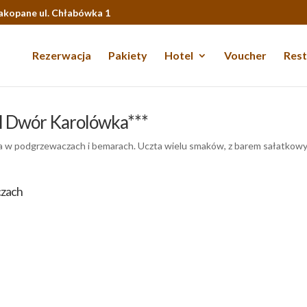
Zakopane ul. Chłabówka 1
Rezerwacja
Pakiety
Hotel
Voucher
Rest
el Dwór Karolówka***
a w podgrzewaczach i bemarach. Uczta wielu smaków, z barem sałatkow
czach