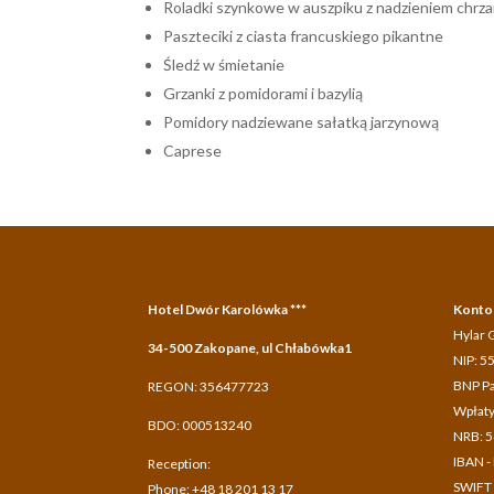
Roladki szynkowe w auszpiku z nadzieniem chr
Paszteciki z ciasta francuskiego pikantne
Śledź w śmietanie
Grzanki z pomidorami i bazylią
Pomidory nadziewane sałatką jarzynową
Caprese
Hotel Dwór Karolówka ***
Konto
Hylar 
34-500 Zakopane, ul Chłabówka1
NIP: 5
BNP Pa
REGON: 356477723
Wpłaty
BDO: 000513240
NRB: 5
IBAN -
Reception:
SWIFT
Phone: +48 18 201 13 17