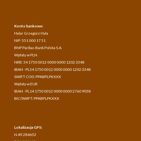
Konto bankowe:
Hylar Grzegorz Hyla
NIP: 551 000 17 51
BNP Paribas Bank Polska S.A.
Wpłaty w PLN
NRB: 54 1750 0012 0000 0000 1202 3348
IBAN - PL54 1750 0012 0000 0000 1202 3348
SWIFT COD: PPABPLPKXXX
Wpłaty w EUR
IBAN - PL14 1750 0012 0000 0000 2760 9058
BIC/SWIFT: PPABPLPKXXX
Hotel Dwór Karolówka
Lokalizacja GPS:
N 49.284652