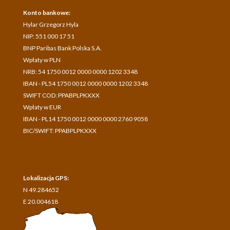
Konto bankowe:
Hylar Grzegorz Hyla
NIP: 551 000 17 51
BNP Paribas Bank Polska S.A.
Wpłaty w PLN
NRB: 54 1750 0012 0000 0000 1202 3348
IBAN - PL54 1750 0012 0000 0000 1202 3348
SWIFT COD: PPABPLPKXXX
Wpłaty w EUR
IBAN - PL14 1750 0012 0000 0000 2760 9058
BIC/SWIFT: PPABPLPKXXX
Hotel Dwór Karolówka
Lokalizacja GPS:
N 49.284652
E 20.004618