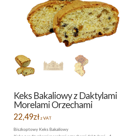
Keks Bakaliowy z Daktylami
Morelami Orzechami
22,49
zł
z VAT
Biszkoptowy Keks Bakaliowy