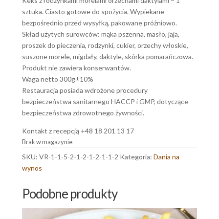
Keks z rodzynkami morelami orzechami daktylami – 1
sztuka. Ciasto gotowe do spożycia. Wypiekane
bezpośrednio przed wysyłką, pakowane próżniowo.
Skład użytych surowców: mąka pszenna, masło, jaja,
proszek do pieczenia, rodzynki, cukier, orzechy włoskie,
suszone morele, migdały, daktyle, skórka pomarańczowa.
Produkt nie zawiera konserwantów.
Waga netto 300g±10%
Restauracja posiada wdrożone procedury
bezpieczeństwa sanitarnego HACCP i GMP, dotyczące
bezpieczeństwa zdrowotnego żywności.
Kontakt z recepcją +48 18 201 13 17
Brak w magazynie
SKU:
VR-1-1-5-2-1-2-1-2-1-1-2
Kategoria:
Dania na
wynos
Podobne produkty