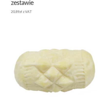
zestawie
20,89
zł
z VAT