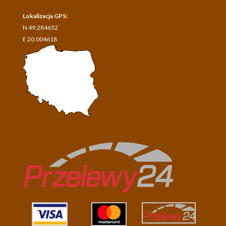
Hotel Dwór Karolówka
Lokalizacja GPS:
N 49.284652
E 20.004618