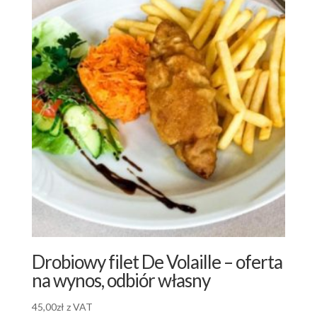
Drobiowy filet De Volaille – oferta
na wynos, odbiór własny
45,00
zł
z VAT