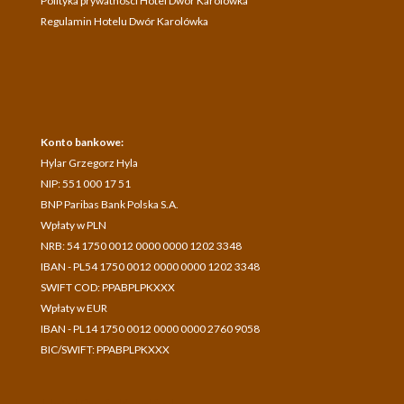
Polityka prywatności Hotel Dwór Karolówka
Regulamin Hotelu Dwór Karolówka
Konto bankowe:
Hylar Grzegorz Hyla
NIP: 551 000 17 51
BNP Paribas Bank Polska S.A.
Wpłaty w PLN
NRB: 54 1750 0012 0000 0000 1202 3348
IBAN - PL54 1750 0012 0000 0000 1202 3348
SWIFT COD: PPABPLPKXXX
Wpłaty w EUR
IBAN - PL14 1750 0012 0000 0000 2760 9058
BIC/SWIFT: PPABPLPKXXX