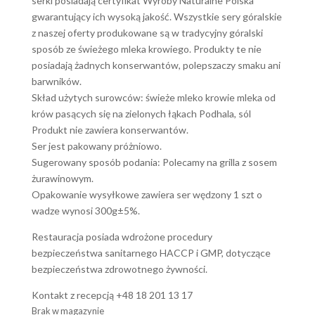
serki posiadają certyfikat Wyroby Naturalne Polska
gwarantujący ich wysoką jakość. Wszystkie sery góralskie
z naszej oferty produkowane są w tradycyjny góralski
sposób ze świeżego mleka krowiego. Produkty te nie
posiadają żadnych konserwantów, polepszaczy smaku ani
barwników.
Skład użytych surowców: świeże mleko krowie mleka od
krów pasących się na zielonych łąkach Podhala, sól
Produkt nie zawiera konserwantów.
Ser jest pakowany próżniowo.
Sugerowany sposób podania: Polecamy na grilla z sosem
żurawinowym.
Opakowanie wysyłkowe zawiera ser wędzony 1 szt o
wadze wynosi 300g±5%.
Restauracja posiada wdrożone procedury
bezpieczeństwa sanitarnego HACCP i GMP, dotyczące
bezpieczeństwa zdrowotnego żywności.
Kontakt z recepcją +48 18 201 13 17
Brak w magazynie