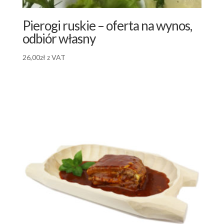
Pierogi ruskie – oferta na wynos,
odbiór własny
26,00
zł
z VAT