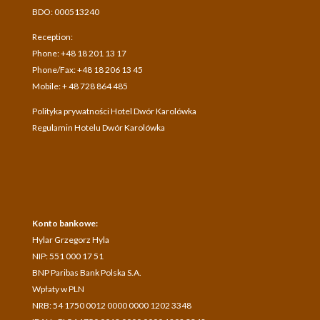
BDO: 000513240
Reception:
Phone: +48 18 201 13 17
Phone/Fax: +48 18 206 13 45
Mobile: + 48 728 864 485
Polityka prywatności Hotel Dwór Karolówka
Regulamin Hotelu Dwór Karolówka
Konto bankowe:
Hylar Grzegorz Hyla
NIP: 551 000 17 51
BNP Paribas Bank Polska S.A.
Wpłaty w PLN
NRB: 54 1750 0012 0000 0000 1202 3348