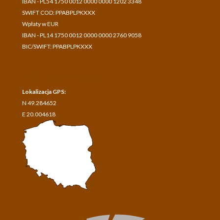
IBAN - PL54 1750 0012 0000 0000 1202 3348
SWIFT COD: PPABPLPKXXX
Wpłaty w EUR
IBAN - PL14 1750 0012 0000 0000 2760 9058
BIC/SWIFT: PPABPLPKXXX
Hotel Dwór Karolówka
Lokalizacja GPS:
N 49.284652
E 20.004618