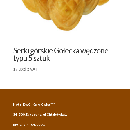
Serki górskie Gołecka wędzone
typu 5 sztuk
17,09
zł
z VAT
Hotel Dwór Karolówka ***
34-500 Zakopane, ul Chłabówka1
REGON: 356477723