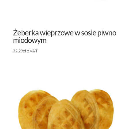
Żeberka wieprzowe w sosie piwno
miodowym
32,29
zł
z VAT