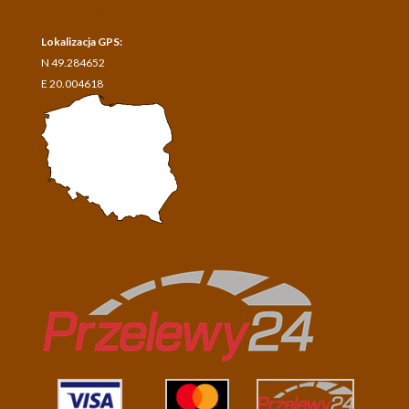
Hotel Dwór Karolówka
Lokalizacja GPS:
N 49.284652
E 20.004618