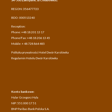
34-500 Zakopane, ul Chłabówka1
REGON: 356477723
BDO: 000513240
Reception:
Phone: +48 18 201 13 17
Phone/Fax: +48 18 206 13 45
Mobile: + 48 728 864 485
Polityka prywatności Hotel Dwór Karolówka
Regulamin Hotelu Dwór Karolówka
Konto bankowe:
Hylar Grzegorz Hyla
NIP: 551 000 17 51
BNP Paribas Bank Polska S.A.