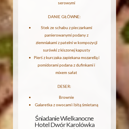
serowymi
DANIE GŁÓWNE:
Stek ze schabu z pieczarkami
panierowanymi podany z
ziemniakami z patelni w kompozycji
surówki z kiszonej kapusty
Pierś z kurczaka zapiekana mozarellą i
pomidorami podana z dufinkami i
mixem sałat
DESER:
Brownie
Galaretka z owocami i bitą śmietaną
Śniadanie Wielkanocne
Hotel Dwór Karolówka