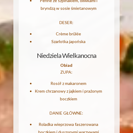
Penne ze szpinakiem, oliwkami i
bryndzą w sosie śmietanowym
DESER:
Crème brûlée
Szarlotka japońska
Niedziela Wielkanocna
Obiad
ZUPA:
Rosół z makaronem
Krem chrzanowy z jajkiem i prażonym
boczkiem
DANIE GŁÓWNE:
Roladka wieprzowa faszerowana
boczkiem i duszonymi warzywami