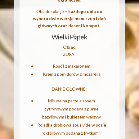
Obiadokolacje
– każdego dnia do
wyboru
dwie wersje menu: zup i dań
głównych oraz deser i
kompot .
Wielki Piątek
Obiad
ZUPA:
Rosół z makaronem
Krem z pomidorów z mozarellą
DANIE GŁÓWNE:
Miruna na parze z sosem
cytrynowym podana z puree
bazyliowym i bukietem warzyw
Roladka drobiowa sous vide w sosie
rokforowym podana z frytkami i