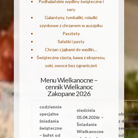
Podhalańskie wędliny świąteczne i
sery
Galantyny, tymbaliki, roladki
szynkowe z chrzanem w auszpiku
Pasztety
Sałatki i pasty
Chrzan z jajkami do wędlin…
Świąteczne ciasta, kawa z ekspresu,
soki, owoce bez ograniczeń
Menu Wielkanocne –
cennik Wielkanoc
Zakopane 2026
codziennie
niedziela
specjalne
obiadoko
05.04.2026r –
śniadania
z desere
Śniadanie
świąteczne
serwowa
Wielkanocne
– bufet od
od 13.00 