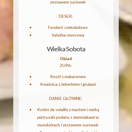
zestawem surówek
DESER:
Fondant czekoladowy
Sałatka owocowa
Wielka Sobota
Obiad
ZUPA:
Rosół z makaronem
Kwaśnica z żeberkiem i grulami
DANIE GŁÓWNE:
Kotlet de volaille z masłem i natką
pietruszki podany z ziemniakami w
mundurkach i zestawem surówek