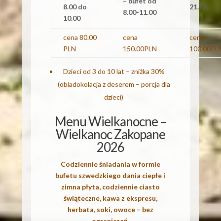
– bufet od
8.00 do
21.00
8.00-11.00
10.00
cena 80.00
cena
cena
PLN
150.00PLN
100.00PL
Dzieci od 3 do 10 lat – zniżka 30%
(obiadokolacja z deserem – porcja dla
dzieci)
Menu Wielkanocne –
Wielkanoc Zakopane
2026
Codziennie śniadania w formie
bufetu szwedzkiego dania ciepłe i
zimna płyta, codziennie ciasto
świąteczne, kawa z ekspresu,
herbata, soki, owoce – bez
ograniczeń.