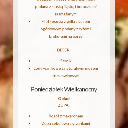
podana z kluską śląską i buraczkami
zasmażanymi
Filet łososia z grilla z sosem
ogórkowym podany z ryżem i
brokułami na parze
DESER:
Sernik
Lody waniliowe z naturalnym musem
truskawkowym
Poniedziałek Wielkanocny
Obiad
ZUPA:
Rosół z makaronem
Zupa cebulowa z grzankami