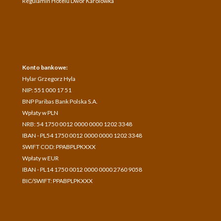
Regulamin Hotelu Dwór Karolówka
Konto bankowe:
Hylar Grzegorz Hyla
NIP: 551 000 17 51
BNP Paribas Bank Polska S.A.
Wpłaty w PLN
NRB: 54 1750 0012 0000 0000 1202 3348
IBAN - PL54 1750 0012 0000 0000 1202 3348
SWIFT COD: PPABPLPKXXX
Wpłaty w EUR
IBAN - PL14 1750 0012 0000 0000 2760 9058
BIC/SWIFT: PPABPLPKXXX
Hotel Dwór Karolówka