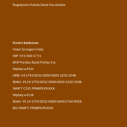
Regulamin Hotelu Dwór Karolówka
Konto bankowe:
Hylar Grzegorz Hyla
NIP: 551 000 17 51
BNP Paribas Bank Polska S.A.
Wpłaty w PLN
NRB: 54 1750 0012 0000 0000 1202 3348
IBAN - PL54 1750 0012 0000 0000 1202 3348
SWIFT COD: PPABPLPKXXX
Wpłaty w EUR
IBAN - PL14 1750 0012 0000 0000 2760 9058
BIC/SWIFT: PPABPLPKXXX
Hotel Dwór Karolówka