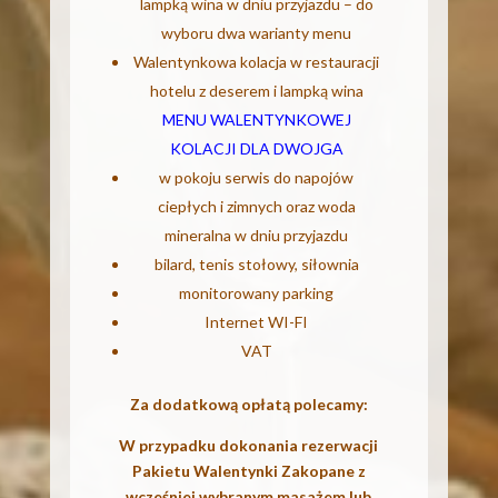
lampką wina w dniu przyjazdu – do
wyboru dwa warianty menu
Walentynkowa kolacja w restauracji
hotelu z deserem i lampką wina
MENU WALENTYNKOWEJ
KOLACJI DLA DWOJGA
w pokoju serwis do napojów
ciepłych i zimnych oraz woda
mineralna w dniu przyjazdu
bilard, tenis stołowy, siłownia
monitorowany parking
Internet WI-FI
VAT
Za dodatkową opłatą polecamy:
W przypadku dokonania rezerwacji
Pakietu Walentynki Zakopane z
wcześniej wybranym masażem lub