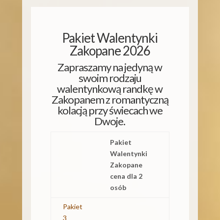
Pakiet Walentynki
Zakopane 2026
Zapraszamy na jedyną w
swoim rodzaju
walentynkową randkę w
Zakopanem z romantyczną
kolacją przy świecach we
Dwoje.
Pakiet
Walentynki
Zakopane
cena dla 2
osób
Pakiet
3