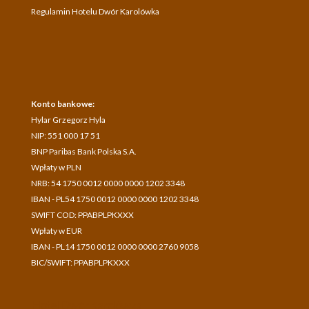
Regulamin Hotelu Dwór Karolówka
Konto bankowe:
Hylar Grzegorz Hyla
NIP: 551 000 17 51
BNP Paribas Bank Polska S.A.
Wpłaty w PLN
NRB: 54 1750 0012 0000 0000 1202 3348
IBAN - PL54 1750 0012 0000 0000 1202 3348
SWIFT COD: PPABPLPKXXX
Wpłaty w EUR
IBAN - PL14 1750 0012 0000 0000 2760 9058
BIC/SWIFT: PPABPLPKXXX
Hotel Dwór Karolówka