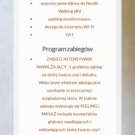
wypożyczenie kijków do Nordic
Walking (4h)
parking monitorowany
dostęp do internetu WI-FI
VAT
Program zabiegów
ZABIEG INTENSYWNIE
NAWILŻAJĄCY -1 godzinny zabieg
na skórę twarzy szyi i dekoltu.
Widocznym efektem zabiegu jest
uzyskanie oczyszczonej i
wygładzonej skóry. W trakcie
zabiegu wykonuje się PEELING i
MASAŻ na bazie kosmetyków
głęboko nawilżających i
odżywiających skórę twarzy szyi i