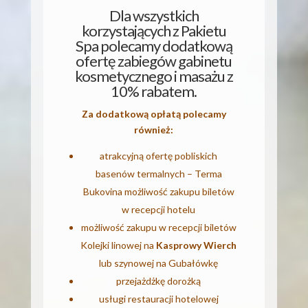
Dla wszystkich
korzystających z Pakietu
Spa polecamy dodatkową
ofertę zabiegów gabinetu
kosmetycznego i masażu z
10% rabatem.
Za dodatkową opłatą polecamy
również:
atrakcyjną ofertę pobliskich
basenów termalnych – Terma
Bukovina możliwość zakupu biletów
w recepcji hotelu
możliwość zakupu w recepcji biletów
Kolejki linowej na
Kasprowy Wierch
lub szynowej na Gubałówkę
przejażdżkę dorożką
usługi restauracji hotelowej