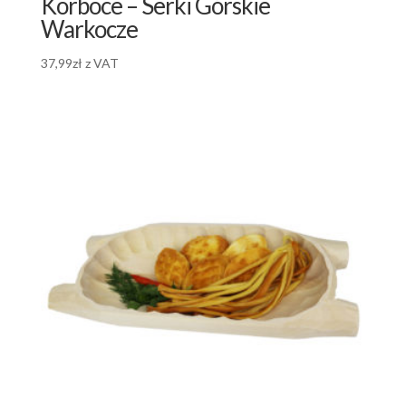
Korboce – Serki Górskie
Warkocze
37,99
zł
z VAT