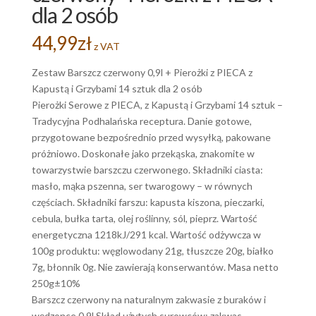
dla 2 osób
44,99
zł
z VAT
Zestaw Barszcz czerwony 0,9l + Pierożki z PIECA z
Kapustą i Grzybami 14 sztuk dla 2 osób
Pierożki Serowe z PIECA, z Kapustą i Grzybami 14 sztuk –
Tradycyjna Podhalańska receptura. Danie gotowe,
przygotowane bezpośrednio przed wysyłką, pakowane
próżniowo. Doskonałe jako przekąska, znakomite w
towarzystwie barszczu czerwonego. Składniki ciasta:
masło, mąka pszenna, ser twarogowy – w równych
częściach. Składniki farszu: kapusta kiszona, pieczarki,
cebula, bułka tarta, olej roślinny, sól, pieprz. Wartość
energetyczna 1218kJ/291 kcal. Wartość odżywcza w
100g produktu: węglowodany 21g, tłuszcze 20g, białko
7g, błonnik 0g. Nie zawierają konserwantów. Masa netto
250g±10%
Barszcz czerwony na naturalnym zakwasie z buraków i
wędzonce 0,9l Skład użytych surowców: zakwas