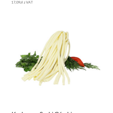
17,09
zł
z VAT