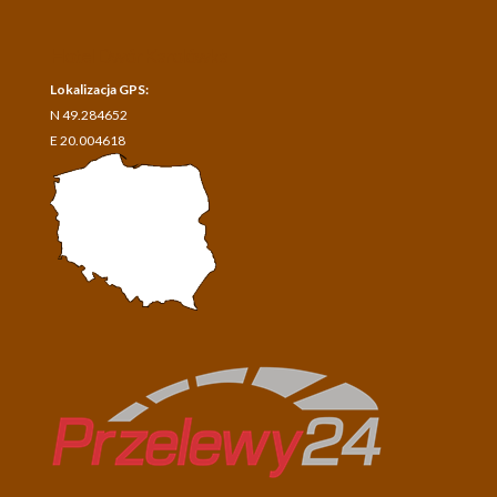
Hotel Dwór Karolówka
Lokalizacja GPS:
N 49.284652
E 20.004618