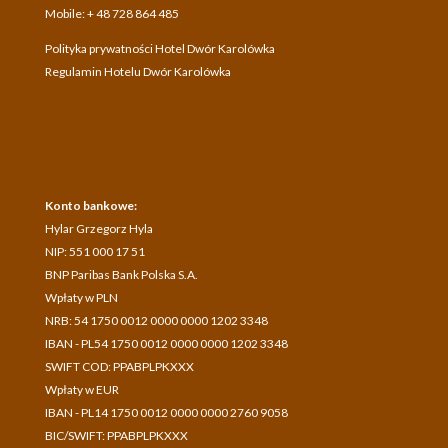
Mobile: + 48 728 864 485
Polityka prywatności Hotel Dwór Karolówka
Regulamin Hotelu Dwór Karolówka
Konto bankowe:
Hylar Grzegorz Hyla
NIP: 551 000 17 51
BNP Paribas Bank Polska S.A.
Wpłaty w PLN
NRB: 54 1750 0012 0000 0000 1202 3348
IBAN - PL54 1750 0012 0000 0000 1202 3348
SWIFT COD: PPABPLPKXXX
Wpłaty w EUR
IBAN - PL14 1750 0012 0000 0000 2760 9058
BIC/SWIFT: PPABPLPKXXX