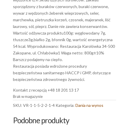
sporządzony z buraków czerwonych, buraki czerwone,
wywar z wędzonych żeberek wieprzowych, seler,
marchewka, pietruszka korzeń, czosnek, majeranek, liść
laurowy, sól, pieprz. Danie nie zawiera konserwantów.
Wartość odżywcza produktu100g: węglowodany 7g,
tłuszcze3g,białko 2g, błonnik 0g, wartość energetyczna
54 kcal. Wyprodukowano: Restauracja Karolówka 34-500
Zakopane, ul. Chłabówka1 Waga netto: 800g±10%
Barszcz podajemy na ciepło.
Restauracja posiada wdrożone procedury
bezpieczeństwa sanitarnego HACCP i GMP, dotyczące
bezpieczeństwa zdrowotnego żywności.
Kontakt z recepcją +48 18 201 13 17
Brak w magazynie
SKU:
VR-1-1-5-2-2-1-4
Kategoria:
Dania na wynos
Podobne produkty