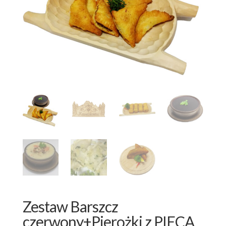
Zestaw Barszcz
czerwony+Pierożki z PIECA